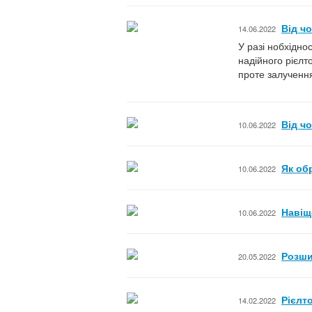
Від ч
14.06.2022
У разі нобхідно
надійного рієлт
проте залучення
Від ч
10.06.2022
Як об
10.06.2022
Навіщ
10.06.2022
Розши
20.05.2022
Рієлт
14.02.2022