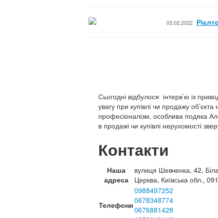
Рієлт
03.02.2022
Сьогодні відбулося інтерв’ю із прив
увагу при купівлі чи продажу об’єкта
професіоналізм, особлива подяка Ал
в продажі чи купівлі нерухомості зв
Контакти
Наша
вулиця Шевченка, 42, Біл
адреса
Церква, Київська обл., 09
0988497252
0678348774
Телефони
0676881428