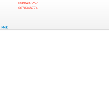
0988497252
0678348774
Tiktok