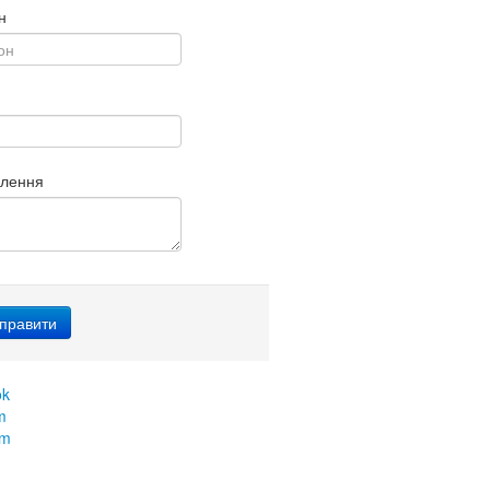
н
млення
ok
m
am