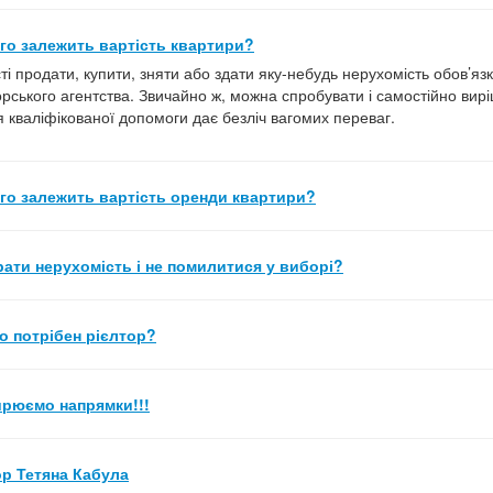
ого залежить вартість квартири?
сті продати, купити, зняти або здати яку-небудь нерухомість обов’я
орського агентства. Звичайно ж, можна спробувати і самостійно вир
 кваліфікованої допомоги дає безліч вагомих переваг.
ого залежить вартість оренди квартири?
рати нерухомість і не помилитися у виборі?
о потрібен рієлтор?
рюємо напрямки!!!
ор Тетяна Кабула