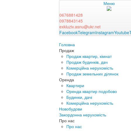
Меню
0676881428
0978843145
exkluziv.asnu@ukr.net
Facebook
Telegram
Instagram
Youtube
Головна
Продаж
Продаж квартир, кімнат
Продаж будинків, дач
Комерційна нерухомість
Продаж земельних ділянок
Оренда
Квартири
Оренда квартир подобово
Будинки, дачі
Комерційна нерухомість
Новобудови
Закордонна нерухомість
Про нас
Про нас