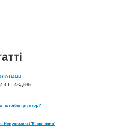
атті
АНО НАМИ
 В 1 ТИЖДЕНЬ
о потрібен рієлтор?
ія Нерухомості 'Ексклюзив'