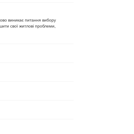
зково виникає питання вибору
ішити свої житлові проблеми,