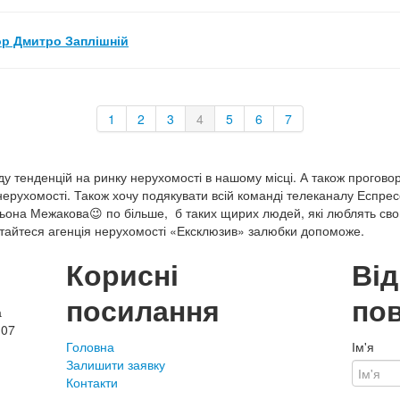
ор Дмитро Заплішній
1
2
3
4
5
6
7
оду тенденцій на ринку нерухомості в нашому місці. А також прогово
 нерухомості. Також хочу подякувати всій команді телеканалу Еспресо 
ьона Межакова😉 по більше, б таких щирих людей, які люблять сво
ертайтеся агенція нерухомості «Ексклюзив» залюбки допоможе.
Корисні
Ві
посилання
по
а
107
Головна
Ім'я
Залишити заявку
Контакти