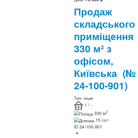
Продаж
складського
приміщення
330 м² з
офісом,
Київська
(№
24-100-901)
Тип:
інше
1 / -
2
330 м
15 сот
ID
24-100-901