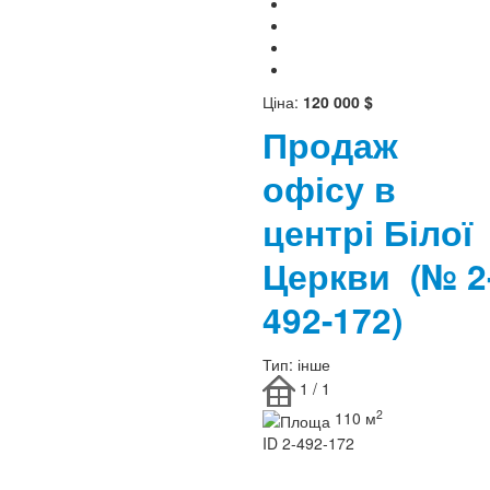
Ціна:
120 000 $
Продаж
офісу в
центрі Білої
Церкви
(№ 2
492-172)
Тип:
інше
1 / 1
2
110 м
ID
2-492-172