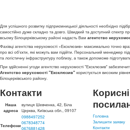
Для успішного розвитку підприємницької діяльності необхідно піді
самостійно дуже складно та довго. Швидкий та доступний спектр про
всьому Білоцерківському районі надасть Вам
агентство нерухомо
Фахівці агентства нерухомості «Ексклюзив» максимально точно вра
про всі об'єкти, які можуть вам підійти. Персональний менеджер п
та логістичну інфраструктуру поблизу, а також допоможе підготува
При здійсненні угоди агентство нерухомості "Ексклюзив" забезпечит
Агентство нерухомості "Ексклюзив"
користується високим рівнем
Білоцерківського району.
Контакти
Корисні
посила
Наша
вулиця Шевченка, 42, Біла
адреса
Церква, Київська обл., 09107
Головна
0988497252
Залишити заявку
0678348774
Телефони
Контакти
0676881428