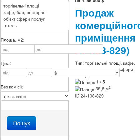
Ціна:
55 000 $
Продаж
комерційног
приміщенн
Площа, м2:
24-108-829)
Тип:
торгівельні площі, кафе,
Ціна:
бар, ресторан, об'єкт сфери
послуг, інше
1 / 5
Без комісії:
2
35,6 м
ID
24-108-829