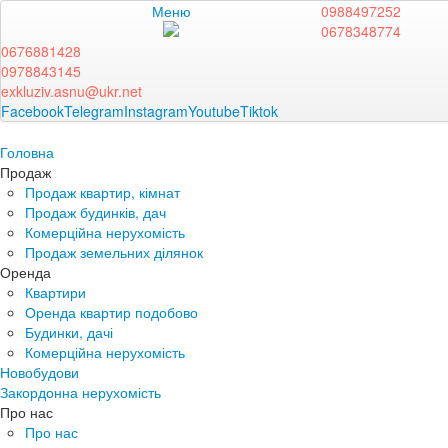
Меню
0988497252
0678348774
0676881428
0978843145
exkluziv.asnu@ukr.net
Facebook
Telegram
Instagram
Youtube
Tiktok
Головна
Продаж
Продаж квартир, кімнат
Продаж будинків, дач
Комерційна нерухомість
Продаж земельних ділянок
Оренда
Квартири
Оренда квартир подобово
Будинки, дачі
Комерційна нерухомість
Новобудови
Закордонна нерухомість
Про нас
Про нас