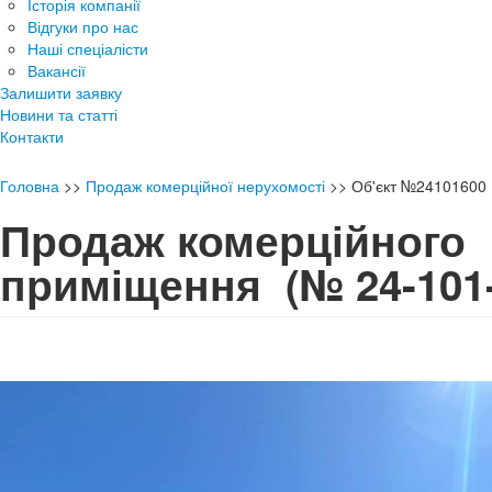
Історія компанії
Відгуки про нас
Наші спеціалісти
Вакансії
Залишити заявку
Новини та статті
Контакти
Головна
>>
Продаж комерційної нерухомості
>>
Об'єкт №24101600
Продаж комерційного
приміщення
(№ 24-101