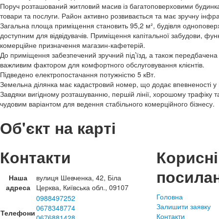
Поруч розташований житловий масив із багатоповерховими будинка
товари та послуги. Район активно розвивається та має зручну інфра
Загальна площа приміщення становить 95,2 м², будівля одноповерх
доступним для відвідувачів. Приміщення капітальної забудови, фу
комерційне призначення магазин-кафетерій.
До приміщення забезпечений зручний під’їзд, а також передбачена
важливим фактором для комфортного обслуговування клієнтів.
Підведено електропостачання потужністю 5 кВт.
Земельна ділянка має кадастровий номер, що додає впевненості у п
Завдяки вигідному розташуванню, першій лінії, хорошому трафіку т
чудовим варіантом для ведення стабільного комерційного бізнесу.
Об'єкт на карті
Контакти
Корисні
посила
Наша
вулиця Шевченка, 42, Біла
адреса
Церква, Київська обл., 09107
Головна
0988497252
Залишити заявку
0678348774
Телефони
Контакти
0676881428