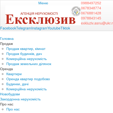
Меню
0988497252
0678348774
0676881428
0978843145
exkluziv.asnu@ukr.
Facebook
Telegram
Instagram
Youtube
Tiktok
Головна
Продаж
Продаж квартир, кімнат
Продаж будинків, дач
Комерційна нерухомість
Продаж земельних ділянок
Оренда
Квартири
Оренда квартир подобово
Будинки, дачі
Комерційна нерухомість
Новобудови
Закордонна нерухомість
Про нас
Про нас