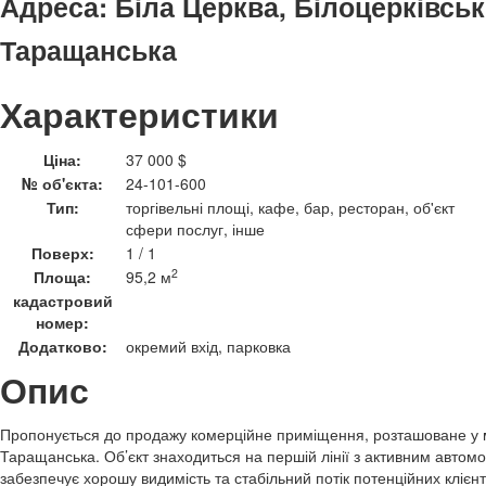
Адреса:
Біла Церква, Білоцерківськ
Таращанська
Характеристики
Ціна:
37 000 $
№ об'єкта:
24-101-600
Тип:
торгівельні площі, кафе, бар, ресторан, об'єкт
сфери послуг, інше
Поверх:
1 / 1
2
Площа:
95,2 м
кадастровий
номер:
Додатково:
окремий вхід, парковка
Опис
Пропонується до продажу комерційне приміщення, розташоване у м
Таращанська. Об’єкт знаходиться на першій лінії з активним автом
забезпечує хорошу видимість та стабільний потік потенційних клієнт