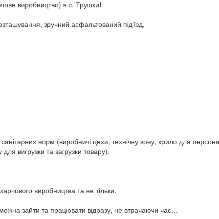
ове виробництво) в с. Трушки❗️
озташування, зручний асфальтований підʼїзд.
 санітарних норм (виробничі цехи, технічну зону, крило для персона
для вигрузки та загрузки товару).
харчового виробництва та не тільки.
у можна зайти та працювати відразу, не втрачаючи час…