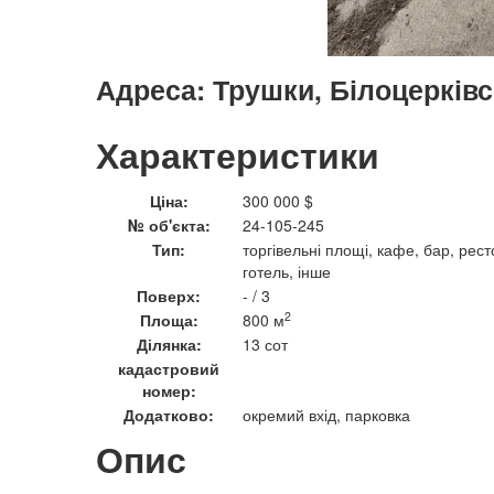
Адреса:
Трушки, Білоцерківс
Характеристики
Ціна:
300 000 $
№ об'єкта:
24-105-245
Тип:
торгівельні площі, кафе, бар, рест
готель, інше
Поверх:
- / 3
2
Площа:
800 м
Ділянка:
13 сот
кадастровий
номер:
Додатково:
окремий вхід, парковка
Опис