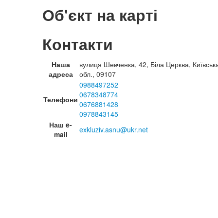
Об'єкт на карті
Контакти
Наша
вулиця Шевченка, 42, Біла Церква, Київськ
адреса
обл., 09107
0988497252
0678348774
Телефони
0676881428
0978843145
Наш e-
exkluziv.asnu@ukr.net
mail