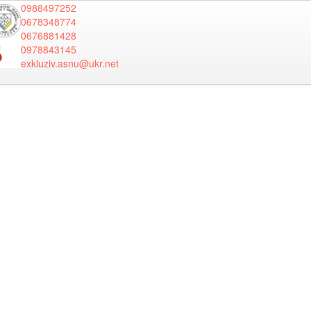
0988497252
0678348774
0676881428
0978843145
exkluziv.asnu@ukr.net