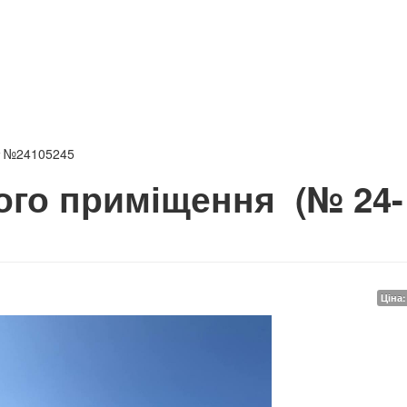
т №24105245
ого приміщення
(№ 24-
Ціна: