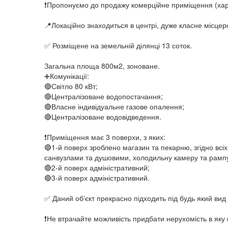
❗️Пропонуємо до продажу комерційне приміщення (харч
📍Локаційно знаходиться в центрі, дуже класне місцер
✅ Розміщене на земельній ділянці 13 соток.
Загальна площа 800м2, зоноване.
➕Комунікації:
🔴Світло 80 кВт;
🔴Централізоване водопостачання;
🔴Власне індивідуальне газове опалення;
🔴Централізоване водовідведення.
❗️Приміщення має 3 поверхи, з яких:
🔴1-й поверх зроблено магазин та пекарню, згідно всіх
санвузлами та душовими, холодильну камеру та рампу 
🔴2-й поверх адміністративний;
🔴3-й поверх адміністративний.
✅ Даний обʼєкт прекрасно підходить під будь який вид 
❗️Не втрачайте можливість придбати нерухомість в як