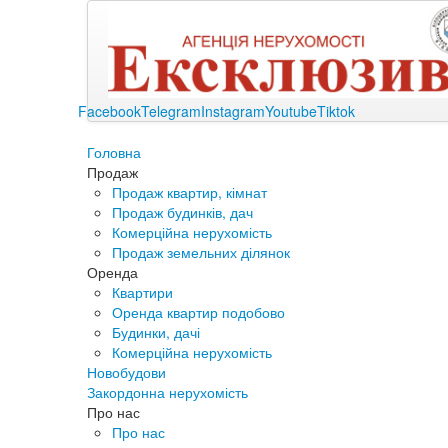
Facebook
Telegram
Instagram
Youtube
Tiktok
Головна
Продаж
Продаж квартир, кімнат
Продаж будинків, дач
Комерційна нерухомість
Продаж земельних ділянок
Оренда
Квартири
Оренда квартир подобово
Будинки, дачі
Комерційна нерухомість
Новобудови
Закордонна нерухомість
Про нас
Про нас