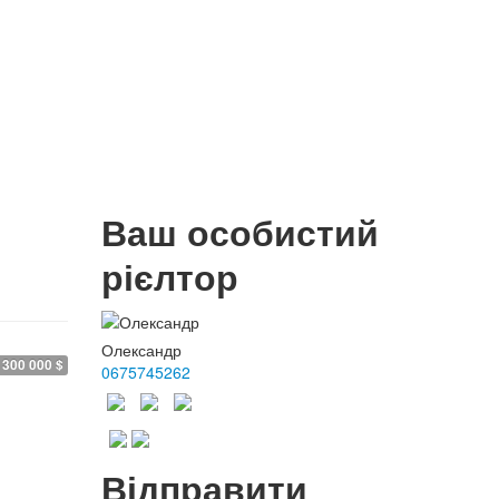
Ваш особистий
рієлтор
Олександр
300 000 $
0675745262
Відправити