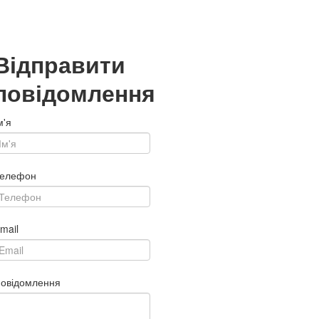
Відправити
повідомлення
м'я
елефон
mail
овідомлення