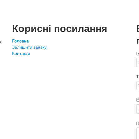
Корисні посилання
Головна
а
Залишити заявку
Контакти
І
Т
E
П