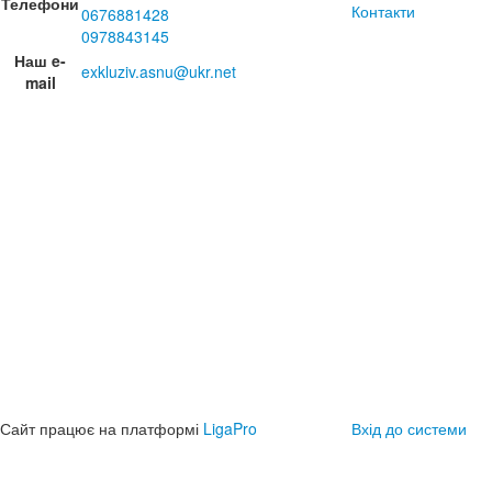
Телефони
Контакти
0676881428
0978843145
Наш e-
exkluziv.asnu@ukr.net
mail
Сайт працює на платформі
LigaPro
Вхід до системи