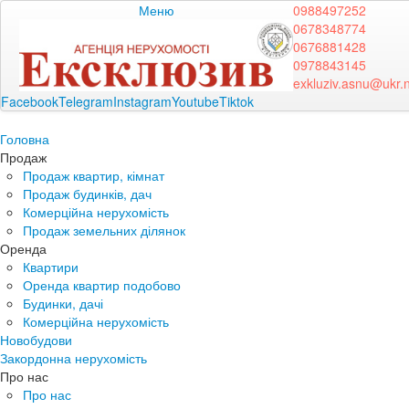
Меню
0988497252
0678348774
0676881428
0978843145
exkluziv.asnu@ukr.
Facebook
Telegram
Instagram
Youtube
Tiktok
Головна
Продаж
Продаж квартир, кімнат
Продаж будинків, дач
Комерційна нерухомість
Продаж земельних ділянок
Оренда
Квартири
Оренда квартир подобово
Будинки, дачі
Комерційна нерухомість
Новобудови
Закордонна нерухомість
Про нас
Про нас