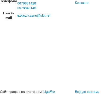
Телефони
Контакти
0676881428
0978843145
Наш e-
exkluziv.asnu@ukr.net
mail
Сайт працює на платформі
LigaPro
Вхід до системи