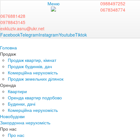
Меню
0988497252
0678348774
0676881428
0978843145
exkluziv.asnu@ukr.net
Facebook
Telegram
Instagram
Youtube
Tiktok
Головна
Продаж
Продаж квартир, кімнат
Продаж будинків, дач
Комерційна нерухомість
Продаж земельних ділянок
Оренда
Квартири
Оренда квартир подобово
Будинки, дачі
Комерційна нерухомість
Новобудови
Закордонна нерухомість
Про нас
Про нас