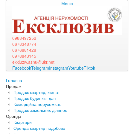
Меню
0988497252
0678348774
0676881428
0978843145
exkluziv.asnu@ukr.net
Facebook
Telegram
Instagram
Youtube
Tiktok
Головна
Продаж
Продаж квартир, кімнат
Продаж будинків, дач
Комерційна нерухомість
Продаж земельних ділянок
Оренда
Квартири
Оренда квартир подобово