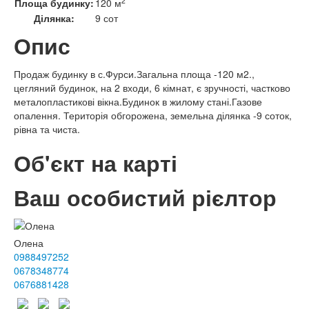
2
Площа будинку:
120 м
Ділянка:
9 сот
Опис
Продаж будинку в с.Фурси.Загальна площа -120 м2.,
цегляний будинок, на 2 входи, 6 кімнат, є зручності, частково
металопластикові вікна.Будинок в жилому стані.Газове
опалення. Територія обгорожена, земельна ділянка -9 соток,
рівна та чиста.
Об'єкт на карті
Ваш особистий рієлтор
Олена
0988497252
0678348774
0676881428