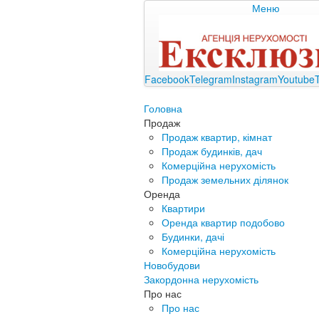
Меню
Facebook
Telegram
Instagram
Youtube
Головна
Продаж
Продаж квартир, кімнат
Продаж будинків, дач
Комерційна нерухомість
Продаж земельних ділянок
Оренда
Квартири
Оренда квартир подобово
Будинки, дачі
Комерційна нерухомість
Новобудови
Закордонна нерухомість
Про нас
Про нас