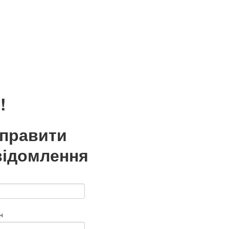
!
дправити
відомлення
н