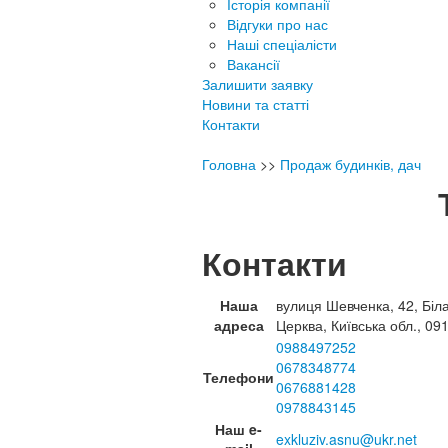
Історія компанії
Відгуки про нас
Наші спеціалісти
Вакансії
Залишити заявку
Новини та статті
Контакти
Головна
>>
Продаж будинків, дач
Контакти
Наша
вулиця Шевченка, 42, Біл
адреса
Церква, Київська обл., 09
0988497252
0678348774
Телефони
0676881428
0978843145
Наш e-
exkluziv.asnu@ukr.net