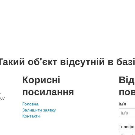
Такий об'єкт відсутній в базі
Корисні
Ві
посилання
по
а
107
Головна
Ім'я
Залишити заявку
Контакти
Телефо