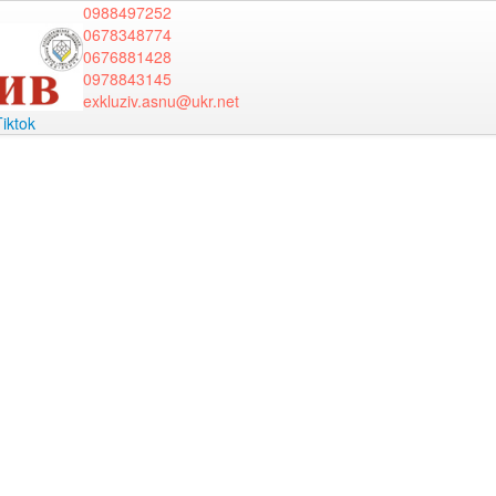
0988497252
0678348774
0676881428
0978843145
exkluziv.asnu@ukr.net
Tiktok