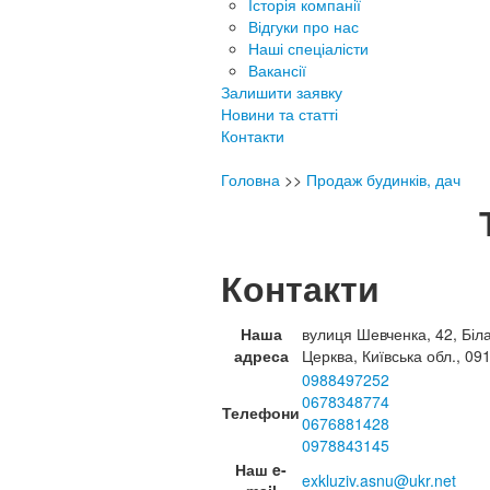
Історія компанії
Відгуки про нас
Наші спеціалісти
Вакансії
Залишити заявку
Новини та статті
Контакти
Головна
>>
Продаж будинків, дач
Контакти
Наша
вулиця Шевченка, 42, Біл
адреса
Церква, Київська обл., 09
0988497252
0678348774
Телефони
0676881428
0978843145
Наш e-
exkluziv.asnu@ukr.net