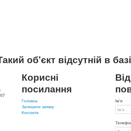
Такий об'єкт відсутній в базі
Корисні
Ві
посилання
по
а
107
Головна
Ім'я
Залишити заявку
Контакти
Телефо