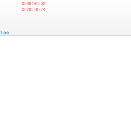
0988497252
0678348774
Tiktok