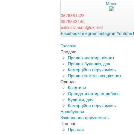
Меню
0676881428
0978843145
exkluziv.asnu@ukr.net
Facebook
Telegram
Instagram
Youtube
Головна
Продаж
Продаж квартир, кімнат
Продаж будинків, дач
Комерційна нерухомість
Продаж земельних ділянок
Оренда
Квартири
Оренда квартир подобово
Будинки, дачі
Комерційна нерухомість
Новобудови
Закордонна нерухомість
Про нас
Про нас