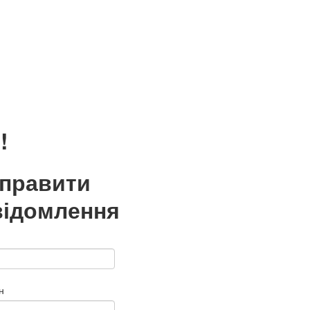
!
дправити
відомлення
н