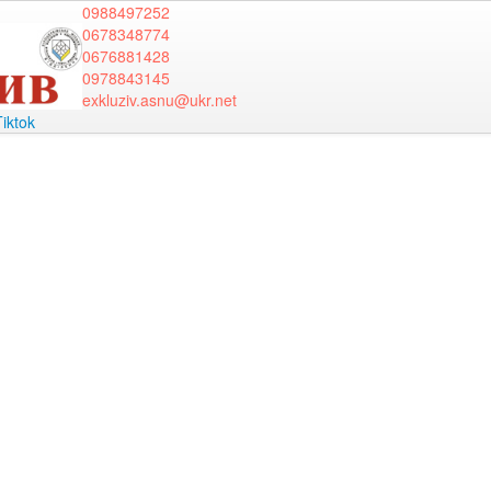
0988497252
0678348774
0676881428
0978843145
exkluziv.asnu@ukr.net
Tiktok