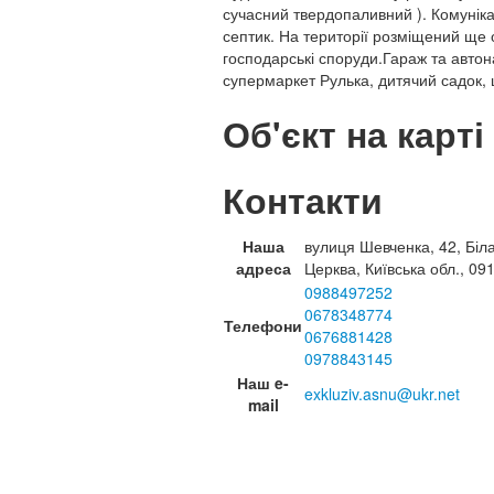
сучасний твердопаливний ). Комунікац
септик. На території розміщений ще о
господарські споруди.Гараж та автон
супермаркет Рулька, дитячий садок, 
Об'єкт на карті
Контакти
Наша
вулиця Шевченка, 42, Біл
адреса
Церква, Київська обл., 09
0988497252
0678348774
Телефони
0676881428
0978843145
Наш e-
exkluziv.asnu@ukr.net
mail