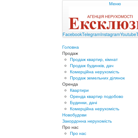
Меню
Facebook
Telegram
Instagram
Youtube
Головна
Продаж
Продаж квартир, кімнат
Продаж будинків, дач
Комерційна нерухомість
Продаж земельних ділянок
Оренда
Квартири
Оренда квартир подобово
Будинки, дачі
Комерційна нерухомість
Новобудови
Закордонна нерухомість
Про нас
Про нас