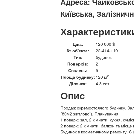
Адреса:
Чайковськог
Київська, Залізнич
Характеристик
Ціна:
120 000 $
№ об'єкта:
22-414-119
Тип:
будинок
Поверхів:
2
Спалень:
5
2
Площа будинку:
120 м
Ділянка:
4.3 сот
Опис
Продаж окремостоячого будинку, За
(80м2 житлової). Планування:
1 поверх: зал, 2 кімнати, кухня, сумі
2 поверх: 2 кімнати, балкон та місце 
Будинок в косметичному ремонту. Є 