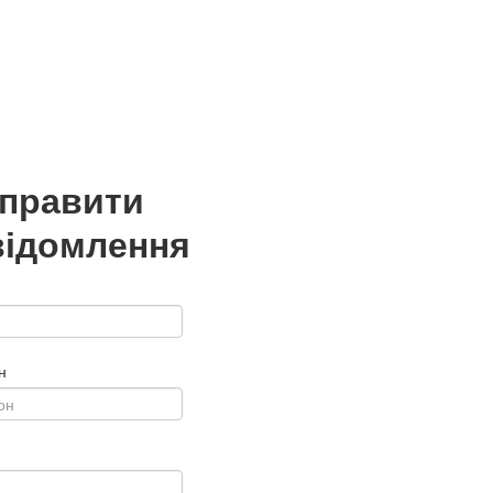
дправити
відомлення
н