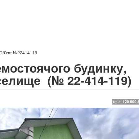
Об'єкт №22414119
мостоячого будинку,
 селище
(№ 22-414-119)
120 000 
Ціна: