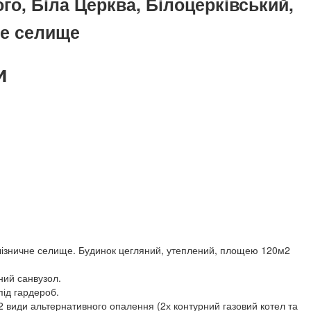
о, Біла Церква, Білоцерківський,
не селище
и
лізничне селище. Будинок цегляний, утеплений, площею 120м2
сний санвузол.
під гардероб.
2 види альтернативного опалення (2х контурний газовий котел та