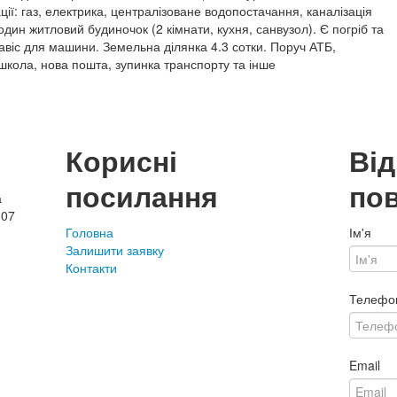
ії: газ, електрика, централізоване водопостачання, каналізація
дин житловий будиночок (2 кімнати, кухня, санвузол). Є погріб та
авіс для машини. Земельна ділянка 4.3 сотки. Поруч АТБ,
школа, нова пошта, зупинка транспорту та інше
Корисні
Ві
посилання
по
а
107
Головна
Ім'я
Залишити заявку
Контакти
Телефо
Email