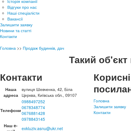
Історія компанії
Відгуки про нас
Наші спеціалісти
Вакансії
Залишити заявку
Новини та статті
Контакти
Головна
>>
Продаж будинків, дач
Такий об'єкт 
Контакти
Корисні
посила
Наша
вулиця Шевченка, 42, Біла
адреса
Церква, Київська обл., 09107
Головна
0988497252
Залишити заявку
0678348774
Телефони
Контакти
0676881428
0978843145
Наш e-
exkluziv.asnu@ukr.net