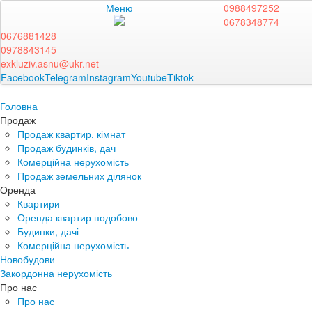
Меню
0988497252
0678348774
0676881428
0978843145
exkluziv.asnu@ukr.net
Facebook
Telegram
Instagram
Youtube
Tiktok
Головна
Продаж
Продаж квартир, кімнат
Продаж будинків, дач
Комерційна нерухомість
Продаж земельних ділянок
Оренда
Квартири
Оренда квартир подобово
Будинки, дачі
Комерційна нерухомість
Новобудови
Закордонна нерухомість
Про нас
Про нас