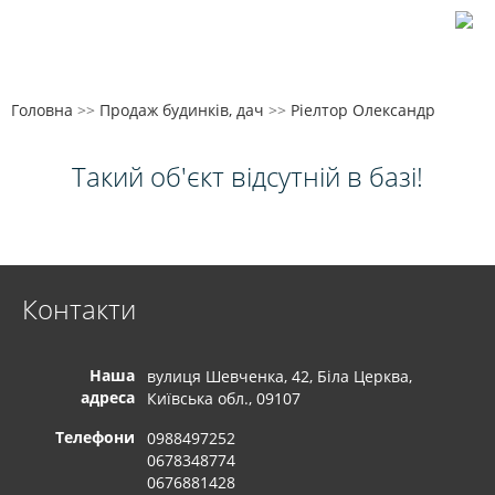
Головна
>>
Продаж будинків, дач
>>
Ріелтор Олександр
Такий об'єкт відсутній в базі!
Контакти
Наша
вулиця Шевченка, 42, Біла Церква,
адреса
Київська обл., 09107
Телефони
0988497252
0678348774
0676881428