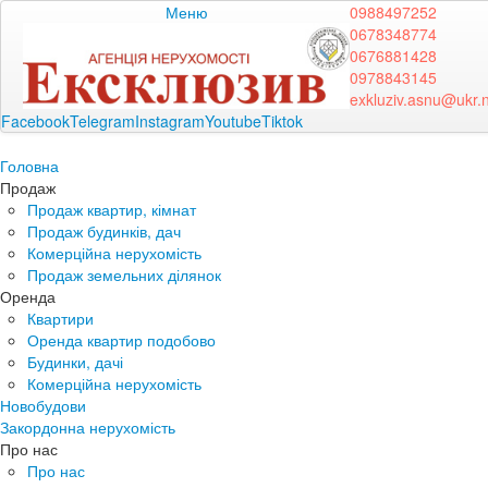
Меню
0988497252
0678348774
0676881428
0978843145
exkluziv.asnu@ukr.
Facebook
Telegram
Instagram
Youtube
Tiktok
Головна
Продаж
Продаж квартир, кімнат
Продаж будинків, дач
Комерційна нерухомість
Продаж земельних ділянок
Оренда
Квартири
Оренда квартир подобово
Будинки, дачі
Комерційна нерухомість
Новобудови
Закордонна нерухомість
Про нас
Про нас