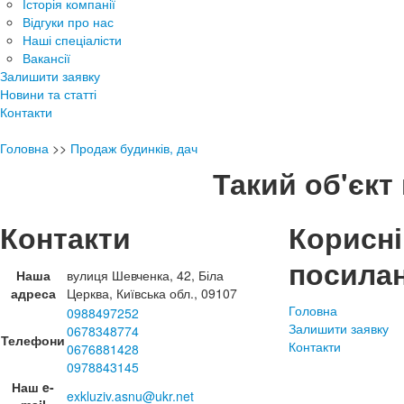
Історія компанії
Відгуки про нас
Наші спеціалісти
Вакансії
Залишити заявку
Новини та статті
Контакти
Головна
>>
Продаж будинків, дач
Такий об'єкт 
Контакти
Корисні
посила
Наша
вулиця Шевченка, 42, Біла
адреса
Церква, Київська обл., 09107
Головна
0988497252
Залишити заявку
0678348774
Телефони
Контакти
0676881428
0978843145
Наш e-
exkluziv.asnu@ukr.net