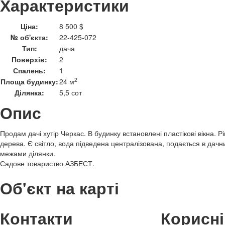
Характеристики
Ціна:
8 500 $
№ об'єкта:
22-425-072
Тип:
дача
Поверхів:
2
Спалень:
1
2
Площа будинку:
24 м
Ділянка:
5,5 сот
Опис
Продам дачі хутір Черкас. В будинку встановлені пластікові вікна. Р
дерева. Є світло, вода підведена централізована, подається в дачни
межами ділянки.
Садове товариство АЗБЕСТ.
Об'єкт на карті
Контакти
Корисні