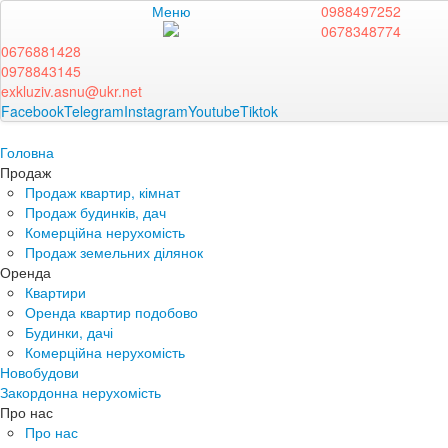
Меню
0988497252
0678348774
0676881428
0978843145
exkluziv.asnu@ukr.net
Facebook
Telegram
Instagram
Youtube
Tiktok
Головна
Продаж
Продаж квартир, кімнат
Продаж будинків, дач
Комерційна нерухомість
Продаж земельних ділянок
Оренда
Квартири
Оренда квартир подобово
Будинки, дачі
Комерційна нерухомість
Новобудови
Закордонна нерухомість
Про нас
Про нас