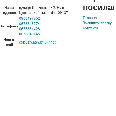
посила
Наша
вулиця Шевченка, 42, Біла
адреса
Церква, Київська обл., 09107
Головна
0988497252
Залишити заявку
0678348774
Телефони
Контакти
0676881428
0978843145
Наш e-
exkluziv.asnu@ukr.net
mail