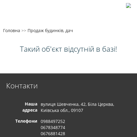
Головна
>>
Продаж будинків, дач
Такий об'єкт відсутній в базі!
Контакти
Наша
вулиця Шевченка, 42, Біла Церква,
адреса
Київська обл., 09107
Телефони
0988497252
0678348774
0676881428