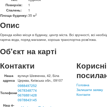
Поверхів:
1
Спалень:
1
2
Площа будинку:
35 м
Опис
Оренда койко місця в будинку, центр міста. Всі зручності, всі необхі
гаряча вода, поряд магазини, хороша транспортна розв'язка.
Об'єкт на карті
Контакти
Корисні
посила
Наша
вулиця Шевченка, 42, Біла
адреса
Церква, Київська обл., 09107
Головна
0988497252
Залишити заявку
0678348774
Телефони
Контакти
0676881428
0978843145
Наш e-