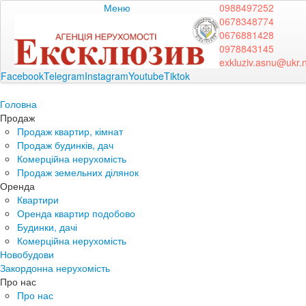
Меню
0988497252
0678348774
0676881428
0978843145
exkluziv.asnu@ukr.
Facebook
Telegram
Instagram
Youtube
Tiktok
Головна
Продаж
Продаж квартир, кімнат
Продаж будинків, дач
Комерційна нерухомість
Продаж земельних ділянок
Оренда
Квартири
Оренда квартир подобово
Будинки, дачі
Комерційна нерухомість
Новобудови
Закордонна нерухомість
Про нас
Про нас