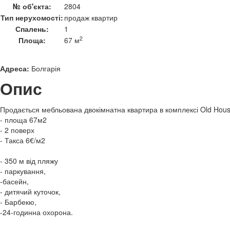
№ об'єкта:
2804
Тип нерухомості:
продаж квартир
Спалень:
1
2
Площа:
67 м
Адреса:
Болгарія
Опис
Продається мебльована двокімнатна квартира в комплексі Old Hous
- площа 67м2
- 2 поверх
- Такса 6€/м2
- 350 м від пляжу
- паркування,
-басейн,
- дитячий куточок,
- Барбекю,
-24-годинна охорона.