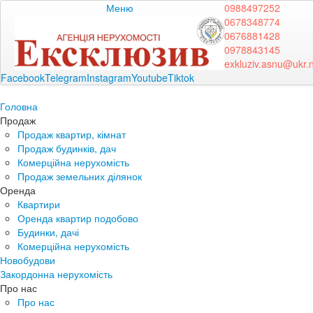
Меню
0988497252
0678348774
0676881428
0978843145
exkluziv.asnu@ukr.
Facebook
Telegram
Instagram
Youtube
Tiktok
Головна
Продаж
Продаж квартир, кімнат
Продаж будинків, дач
Комерційна нерухомість
Продаж земельних ділянок
Оренда
Квартири
Оренда квартир подобово
Будинки, дачі
Комерційна нерухомість
Новобудови
Закордонна нерухомість
Про нас
Про нас