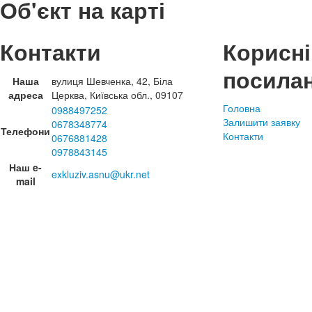
Об'єкт на карті
Контакти
Корисні
посила
Наша
вулиця Шевченка, 42, Біла
адреса
Церква, Київська обл., 09107
Головна
0988497252
Залишити заявку
0678348774
Телефони
Контакти
0676881428
0978843145
Наш e-
exkluziv.asnu@ukr.net
mail