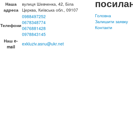
посила
Наша
вулиця Шевченка, 42, Біла
адреса
Церква, Київська обл., 09107
Головна
0988497252
Залишити заявку
0678348774
Телефони
Контакти
0676881428
0978843145
Наш e-
exkluziv.asnu@ukr.net
mail