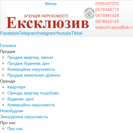
Меню
0988497252
0678348774
0676881428
0978843145
exkluziv.asnu@ukr.
Facebook
Telegram
Instagram
Youtube
Tiktok
Головна
Продаж
Продаж квартир, кімнат
Продаж будинків, дач
Комерційна нерухомість
Продаж земельних ділянок
Оренда
Квартири
Оренда квартир подобово
Будинки, дачі
Комерційна нерухомість
Новобудови
Закордонна нерухомість
Про нас
Про нас