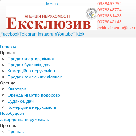
Меню
0988497252
0678348774
0676881428
0978843145
exkluziv.asnu@ukr.
Facebook
Telegram
Instagram
Youtube
Tiktok
Головна
Продаж
Продаж квартир, кімнат
Продаж будинків, дач
Комерційна нерухомість
Продаж земельних ділянок
Оренда
Квартири
Оренда квартир подобово
Будинки, дачі
Комерційна нерухомість
Новобудови
Закордонна нерухомість
Про нас
Про нас