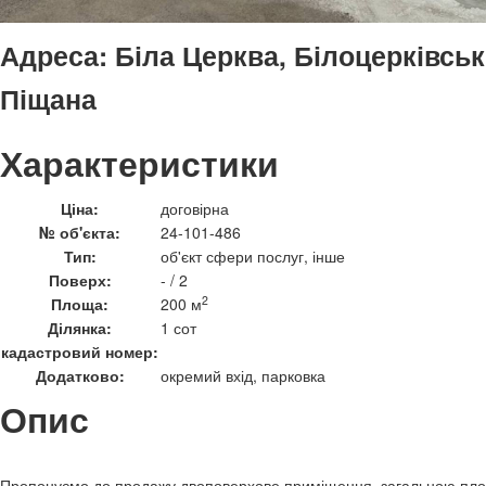
Адреса:
Біла Церква, Білоцерківськ
Піщана
Характеристики
Ціна:
договірна
№ об'єкта:
24-101-486
Тип:
об'єкт сфери послуг, інше
Поверх:
- / 2
2
Площа:
200 м
Ділянка:
1 сот
кадастровий номер:
Додатково:
окремий вхід, парковка
Опис
Пропонуємо до продажу двоповерхове приміщення, загальною пл