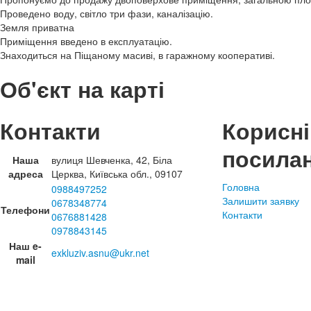
Проведено воду, світло три фази, каналізацію.
Земля приватна
Приміщення введено в експлуатацію.
Знаходиться на Піщаному масиві, в гаражному кооперативі.
Об'єкт на карті
Контакти
Корисні
посила
Наша
вулиця Шевченка, 42, Біла
адреса
Церква, Київська обл., 09107
Головна
0988497252
Залишити заявку
0678348774
Телефони
Контакти
0676881428
0978843145
Наш e-
exkluziv.asnu@ukr.net
mail