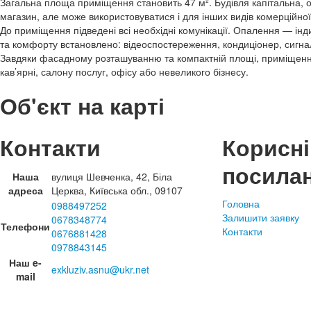
Загальна площа приміщення становить 47 м². Будівля капітальна, 
магазин, але може використовуватися і для інших видів комерційної 
До приміщення підведені всі необхідні комунікації. Опалення — ін
та комфорту встановлено: відеоспостереження, кондиціонер, сигна
Завдяки фасадному розташуванню та компактній площі, приміщення
кав’ярні, салону послуг, офісу або невеликого бізнесу.
Об'єкт на карті
Контакти
Корисні
посила
Наша
вулиця Шевченка, 42, Біла
адреса
Церква, Київська обл., 09107
Головна
0988497252
Залишити заявку
0678348774
Телефони
Контакти
0676881428
0978843145
Наш e-
exkluziv.asnu@ukr.net
mail