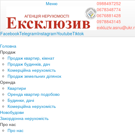
Меню
0988497252
0678348774
0676881428
0978843145
exkluziv.asnu@ukr.
Facebook
Telegram
Instagram
Youtube
Tiktok
Головна
Продаж
Продаж квартир, кімнат
Продаж будинків, дач
Комерційна нерухомість
Продаж земельних ділянок
Оренда
Квартири
Оренда квартир подобово
Будинки, дачі
Комерційна нерухомість
Новобудови
Закордонна нерухомість
Про нас
Про нас