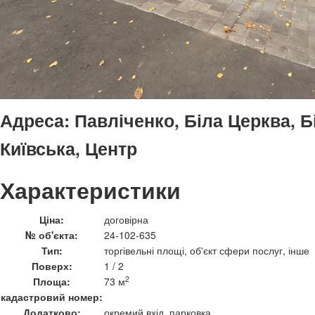
Адреса:
Павліченко, Біла Церква, Б
Київська, Центр
Характеристики
Ціна:
договірна
№ об'єкта:
24-102-635
Тип:
торгівельні площі, об'єкт сфери послуг, інше
Поверх:
1 / 2
2
Площа:
73 м
кадастровий номер:
Додатково:
окремий вхід, парковка