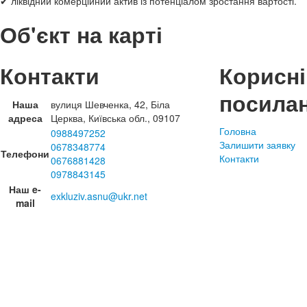
✔ ліквідний комерційний актив із потенціалом зростання вартості.
Об'єкт на карті
Контакти
Корисні
посила
Наша
вулиця Шевченка, 42, Біла
адреса
Церква, Київська обл., 09107
Головна
0988497252
Залишити заявку
0678348774
Телефони
Контакти
0676881428
0978843145
Наш e-
exkluziv.asnu@ukr.net
mail