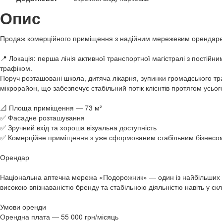
Опис
Продаж комерційного приміщення з надійним мережевим оренда
📍 Локація: перша лінія активної транспортної магістралі з постій
трафіком.
Поруч розташовані школа, дитяча лікарня, зупинки громадського т
мікрорайон, що забезпечує стабільний потік клієнтів протягом усьог
📐 Площа приміщення — 73 м²
✅ Фасадне розташування
✅ Зручний вхід та хороша візуальна доступність
✅ Комерційне приміщення з уже сформованим стабільним бізнесо
Орендар
Національна аптечна мережа «Подорожник» — один із найбільших а
високою впізнаваністю бренду та стабільною діяльністю навіть у скл
Умови оренди
Орендна плата — 55 000 грн/місяць