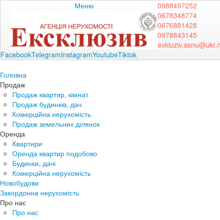
Меню
0988497252
0678348774
0676881428
0978843145
exkluziv.asnu@ukr.
Facebook
Telegram
Instagram
Youtube
Tiktok
Головна
Продаж
Продаж квартир, кімнат
Продаж будинків, дач
Комерційна нерухомість
Продаж земельних ділянок
Оренда
Квартири
Оренда квартир подобово
Будинки, дачі
Комерційна нерухомість
Новобудови
Закордонна нерухомість
Про нас
Про нас