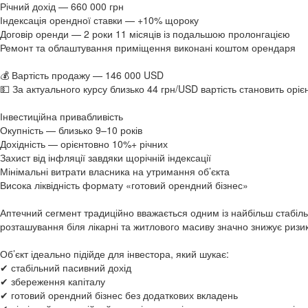
Річний дохід — 660 000 грн
Індексація орендної ставки — +10% щороку
Договір оренди — 2 роки 11 місяців із подальшою пролонгацією
Ремонт та облаштування приміщення виконані коштом орендаря
💰 Вартість продажу — 146 000 USD
💵 За актуального курсу близько 44 грн/USD вартість становить оріє
Інвестиційна привабливість
Окупність — близько 9–10 років
Дохідність — орієнтовно 10%+ річних
Захист від інфляції завдяки щорічній індексації
Мінімальні витрати власника на утримання об’єкта
Висока ліквідність формату «готовий орендний бізнес»
Аптечний сегмент традиційно вважається одним із найбільш стабіль
розташування біля лікарні та житлового масиву значно знижує ризи
Об’єкт ідеально підійде для інвестора, який шукає:
✔ стабільний пасивний дохід
✔ збереження капіталу
✔ готовий орендний бізнес без додаткових вкладень