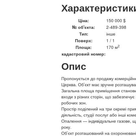
Характеристик
Ціна:
150 000 $
№ об'єкта:
2-489-398
Тип:
інше
Поверх:
1 / 1
2
Площа:
170 м
кадастровий номер:
Опис
Пропонується до продажу комерційне
Церква. Об’єкт має зручне розташуван
Загальна площа приміщення становит
входи з різних сторін, що забезпечує
робочих зон.
Простір поділений на три окремі при
діяльність, студії послуг або інші ком
Опалення — індивідуальне газове, щ
року.
Об’єкт розташований на охоронюваній