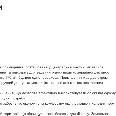
и
 приміщення, розташоване у центральній частині міста Біла
ня та підходить для ведення різних видів комерційної діяльності.
ь 170 м², будівля одноповерхова. Приміщення має два окремі
 зручний доступ та можливість організації кількох незалежних
міщення, що дозволяє ефективно використовувати об’єкт під офісну
ерційні потреби.
о забезпечує економну та комфортну експлуатацію у холодну пору
 території, що підвищує рівень безпеки для бізнесу. Земельна