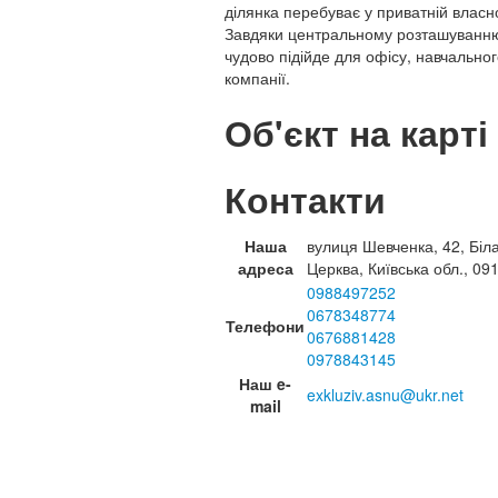
ділянка перебуває у приватній влас
Завдяки центральному розташуванн
чудово підійде для офісу, навчально
компанії.
Об'єкт на карті
Контакти
Наша
вулиця Шевченка, 42, Біл
адреса
Церква, Київська обл., 09
0988497252
0678348774
Телефони
0676881428
0978843145
Наш e-
exkluziv.asnu@ukr.net
mail