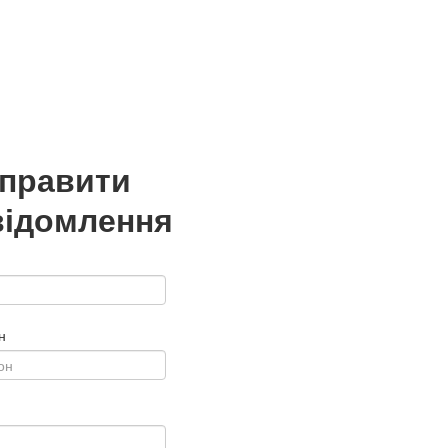
дправити
відомлення
н