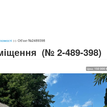
хомості
>>
Об'єкт №2489398
иміщення
(№ 2-489-398)
150 000 
Ціна: