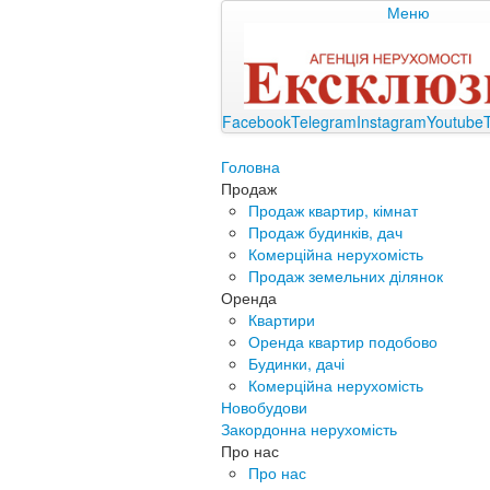
Меню
Facebook
Telegram
Instagram
Youtube
Головна
Продаж
Продаж квартир, кімнат
Продаж будинків, дач
Комерційна нерухомість
Продаж земельних ділянок
Оренда
Квартири
Оренда квартир подобово
Будинки, дачі
Комерційна нерухомість
Новобудови
Закордонна нерухомість
Про нас
Про нас