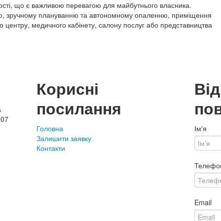
ності, що є важливою перевагою для майбутнього власника.
ю, зручному плануванню та автономному опаленню, приміщення
го центру, медичного кабінету, салону послуг або представництва
Корисні
Ві
посилання
по
а
107
Головна
Ім'я
Залишити заявку
Контакти
Телефо
Email