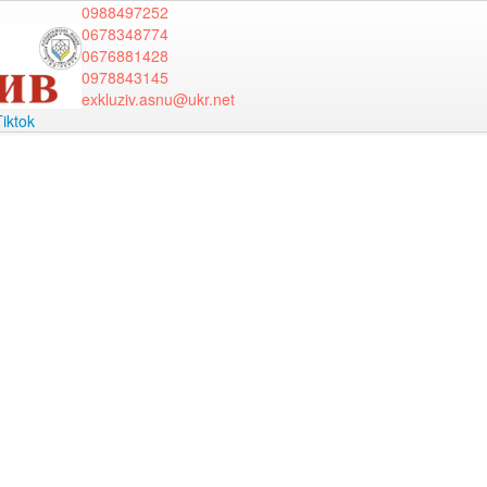
0988497252
0678348774
0676881428
0978843145
exkluziv.asnu@ukr.net
Tiktok