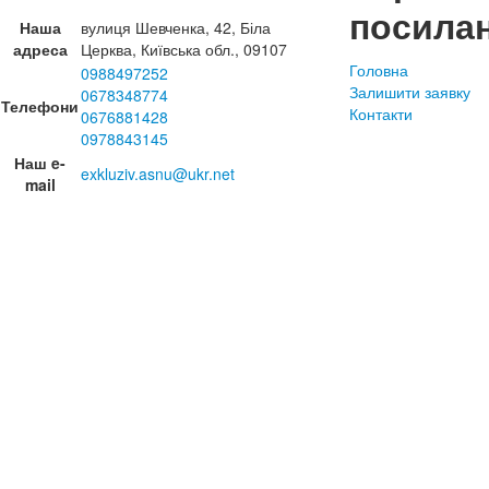
посила
Наша
вулиця Шевченка, 42, Біла
адреса
Церква, Київська обл., 09107
Головна
0988497252
Залишити заявку
0678348774
Телефони
Контакти
0676881428
0978843145
Наш e-
exkluziv.asnu@ukr.net
mail