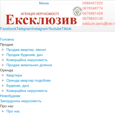
Меню
0988497252
0678348774
0676881428
0978843145
exkluziv.asnu@ukr.
Facebook
Telegram
Instagram
Youtube
Tiktok
Головна
Продаж
Продаж квартир, кімнат
Продаж будинків, дач
Комерційна нерухомість
Продаж земельних ділянок
Оренда
Квартири
Оренда квартир подобово
Будинки, дачі
Комерційна нерухомість
Новобудови
Закордонна нерухомість
Про нас
Про нас