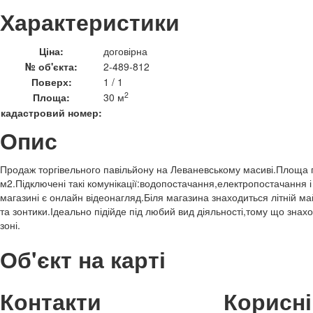
Характеристики
Ціна:
договірна
№ об'єкта:
2-489-812
Поверх:
1 / 1
2
Площа:
30 м
кадастровий номер:
Опис
Продаж торгівельного павільйону на Леваневському масиві.Площа
м2.Підключені такі комунікації:водопостачання,електропостачання і
магазині є онлайн відеонагляд.Біля магазина знаходиться літній 
та зонтики.Ідеально підійде під любий вид діяльності,тому що знахо
зоні.
Об'єкт на карті
Контакти
Корисні