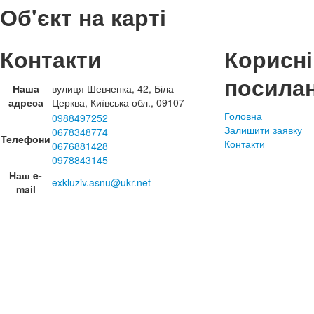
Об'єкт на карті
Контакти
Корисні
посила
Наша
вулиця Шевченка, 42, Біла
адреса
Церква, Київська обл., 09107
Головна
0988497252
Залишити заявку
0678348774
Телефони
Контакти
0676881428
0978843145
Наш e-
exkluziv.asnu@ukr.net
mail