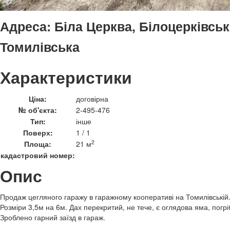
Адреса:
Біла Церква, Білоцерківськ
Томилівська
Характеристики
Ціна:
договірна
№ об'єкта:
2-495-476
Тип:
інше
Поверх:
1 / 1
2
Площа:
21 м
кадастровий номер:
Опис
Продаж цегляного гаражу в гаражному кооперативі на Томилівській
Розміри 3,5м на 6м. Дах перекритий, не тече, є оглядова яма, погрі
Зроблено гарний заїзд в гараж.