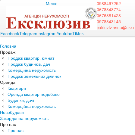
Меню
0988497252
0678348774
0676881428
0978843145
exkluziv.asnu@ukr.
Facebook
Telegram
Instagram
Youtube
Tiktok
Головна
Продаж
Продаж квартир, кімнат
Продаж будинків, дач
Комерційна нерухомість
Продаж земельних ділянок
Оренда
Квартири
Оренда квартир подобово
Будинки, дачі
Комерційна нерухомість
Новобудови
Закордонна нерухомість
Про нас
Про нас