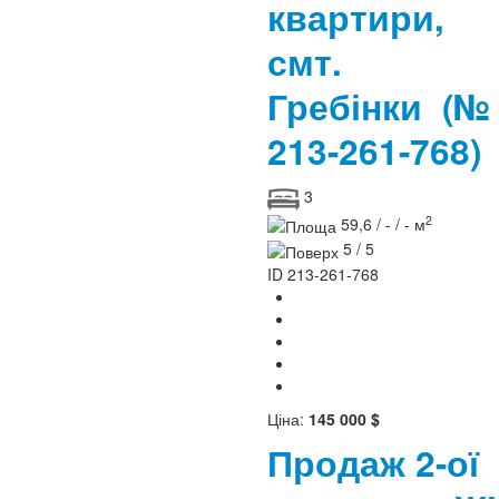
квартири,
смт.
Гребінки
(№
213-261-768)
3
2
59,6 / - / - м
5 / 5
ID
213-261-768
Ціна:
145 000 $
Продаж 2-ої