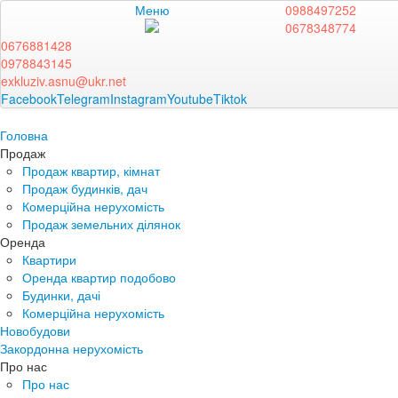
Меню
0988497252
0678348774
0676881428
0978843145
exkluziv.asnu@ukr.net
Facebook
Telegram
Instagram
Youtube
Tiktok
Головна
Продаж
Продаж квартир, кімнат
Продаж будинків, дач
Комерційна нерухомість
Продаж земельних ділянок
Оренда
Квартири
Оренда квартир подобово
Будинки, дачі
Комерційна нерухомість
Новобудови
Закордонна нерухомість
Про нас
Про нас