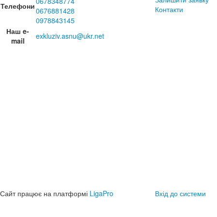
0678348774
Телефони
Контакти
0676881428
0978843145
Наш e-
exkluziv.asnu@ukr.net
mail
Сайт працює на платформі
LigaPro
Вхід до системи