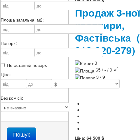
Ціна:
63 000 $
Продаж 3-но
Площа загальна, м2:
квартири,
Фастівська
Поверх:
213-320-279)
3
Не останній поверх
2
65 / - / 9 м
Ціна:
3 / 9
ID
213-320-279
Без комісії:
Ціна:
64 500 $