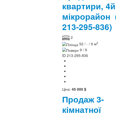
квартири, 4й
мікрорайон
213-295-836)
2
2
52 / - / 9 м
9 / 9
ID
213-295-836
Ціна:
45 000 $
Продаж 3-
кімнатної