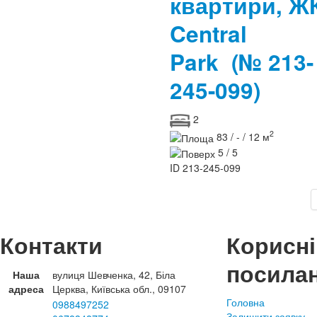
квартири, Ж
Central
Park
(№ 213-
245-099)
2
2
83 / - / 12 м
5 / 5
ID
213-245-099
Контакти
Корисні
посила
Наша
вулиця Шевченка, 42, Біла
адреса
Церква, Київська обл., 09107
Головна
0988497252
Залишити заявку