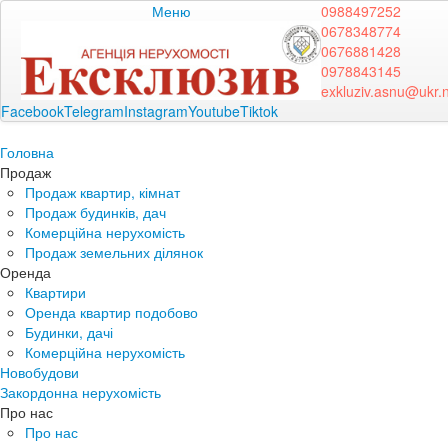
Меню
0988497252
0678348774
0676881428
0978843145
exkluziv.asnu@ukr.
Facebook
Telegram
Instagram
Youtube
Tiktok
Головна
Продаж
Продаж квартир, кімнат
Продаж будинків, дач
Комерційна нерухомість
Продаж земельних ділянок
Оренда
Квартири
Оренда квартир подобово
Будинки, дачі
Комерційна нерухомість
Новобудови
Закордонна нерухомість
Про нас
Про нас