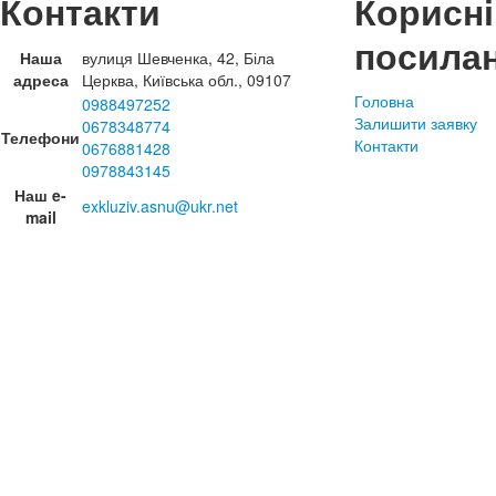
Контакти
Корисні
посила
Наша
вулиця Шевченка, 42, Біла
адреса
Церква, Київська обл., 09107
Головна
0988497252
Залишити заявку
0678348774
Телефони
Контакти
0676881428
0978843145
Наш e-
exkluziv.asnu@ukr.net
mail