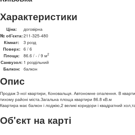
Характеристики
Ціна:
договірна
№ об'єкта:
211-325-480
Кімнат:
3 розд
Поверх:
6 / 6
2
Площа:
86.6 / - / 9 м
Санвузол:
1 роздільний
Балкон:
балкон
Опис
Продаж 3-ної квартири, Коновальця. Автономне опалення. В кварт
тихому районі міста.Загальна площа квартири 86.8 кВ.м
Квартира має балкон і лоджію,2 великі коридори і квадратний хол,т
Об'єкт на карті