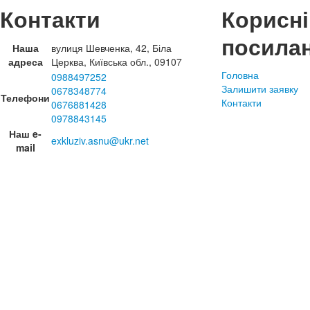
Контакти
Корисні
посила
Наша
вулиця Шевченка, 42, Біла
адреса
Церква, Київська обл., 09107
Головна
0988497252
Залишити заявку
0678348774
Телефони
Контакти
0676881428
0978843145
Наш e-
exkluziv.asnu@ukr.net
mail