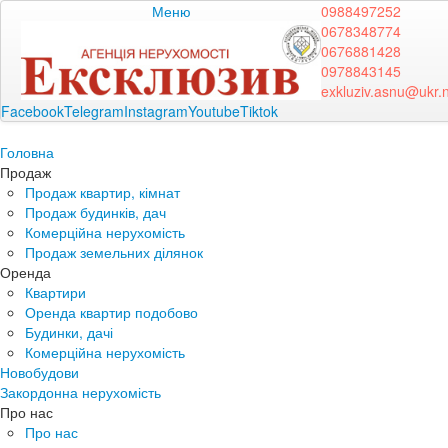
Меню
0988497252
0678348774
0676881428
0978843145
exkluziv.asnu@ukr.
Facebook
Telegram
Instagram
Youtube
Tiktok
Головна
Продаж
Продаж квартир, кімнат
Продаж будинків, дач
Комерційна нерухомість
Продаж земельних ділянок
Оренда
Квартири
Оренда квартир подобово
Будинки, дачі
Комерційна нерухомість
Новобудови
Закордонна нерухомість
Про нас
Про нас