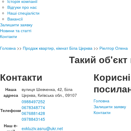
Історія компанії
Відгуки про нас
Наші спеціалісти
Вакансії
Залишити заявку
Новини та статті
Контакти
Головна
>>
Продаж квартир, кімнат Біла Церква
>>
Ріелтор Олена
Такий об'єкт 
Контакти
Корисні
посила
Наша
вулиця Шевченка, 42, Біла
адреса
Церква, Київська обл., 09107
Головна
0988497252
Залишити заявку
0678348774
Телефони
Контакти
0676881428
0978843145
Наш e-
exkluziv.asnu@ukr.net