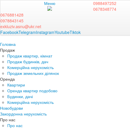
Меню
0988497252
0678348774
0676881428
0978843145
exkluziv.asnu@ukr.net
Facebook
Telegram
Instagram
Youtube
Tiktok
Головна
Продаж
Продаж квартир, кімнат
Продаж будинків, дач
Комерційна нерухомість
Продаж земельних ділянок
Оренда
Квартири
Оренда квартир подобово
Будинки, дачі
Комерційна нерухомість
Новобудови
Закордонна нерухомість
Про нас
Про нас