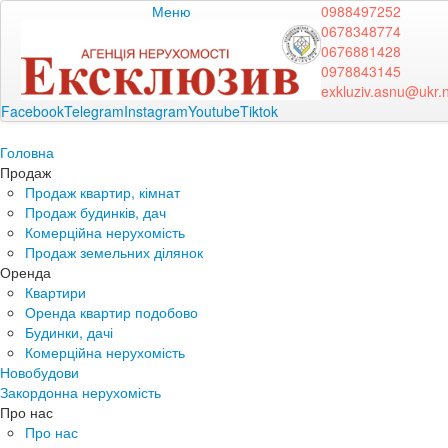
Меню
0988497252
0678348774
0676881428
0978843145
exkluziv.asnu@ukr.
Facebook
Telegram
Instagram
Youtube
Tiktok
Головна
Продаж
Продаж квартир, кімнат
Продаж будинків, дач
Комерційна нерухомість
Продаж земельних ділянок
Оренда
Квартири
Оренда квартир подобово
Будинки, дачі
Комерційна нерухомість
Новобудови
Закордонна нерухомість
Про нас
Про нас