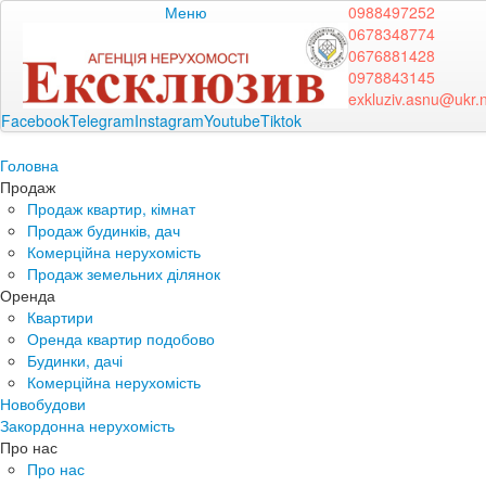
Меню
0988497252
0678348774
0676881428
0978843145
exkluziv.asnu@ukr.
Facebook
Telegram
Instagram
Youtube
Tiktok
Головна
Продаж
Продаж квартир, кімнат
Продаж будинків, дач
Комерційна нерухомість
Продаж земельних ділянок
Оренда
Квартири
Оренда квартир подобово
Будинки, дачі
Комерційна нерухомість
Новобудови
Закордонна нерухомість
Про нас
Про нас