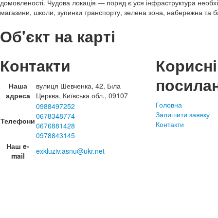
домовленості. Чудова локація — поряд є уся інфраструктура необ
магазини, школи, зупинки транспорту, зелена зона, набережна та б
Об'єкт на карті
Контакти
Корисні
посила
Наша
вулиця Шевченка, 42, Біла
адреса
Церква, Київська обл., 09107
Головна
0988497252
Залишити заявку
0678348774
Телефони
Контакти
0676881428
0978843145
Наш e-
exkluziv.asnu@ukr.net
mail