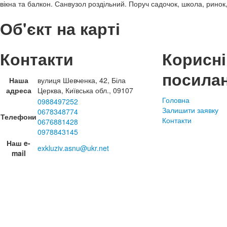
вікна та балкон. Санвузол роздільний. Поруч садочок, школа, ринок
Об'єкт на карті
Контакти
Корисні
посила
Наша
вулиця Шевченка, 42, Біла
адреса
Церква, Київська обл., 09107
Головна
0988497252
Залишити заявку
0678348774
Телефони
Контакти
0676881428
0978843145
Наш e-
exkluziv.asnu@ukr.net
mail