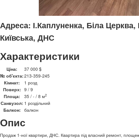
Адреса:
І.Каплуненка, Біла Церква,
Київська, ДНС
Характеристики
Ціна:
37 000 $
№ об'єкта:
213-359-245
Кімнат:
1 розд
Поверх:
9 / 9
2
Площа:
35 / - / 8 м
Санвузол:
1 роздільний
Балкон:
балкон
Опис
Продаж 1-ної квартири, ДНС. Квартира під власний ремонт, площе