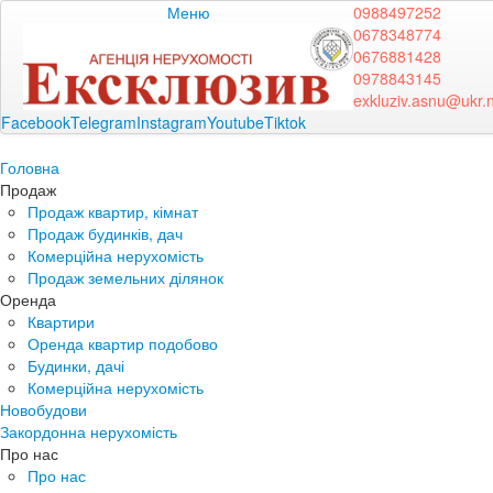
Меню
0988497252
0678348774
0676881428
0978843145
exkluziv.asnu@ukr.
Facebook
Telegram
Instagram
Youtube
Tiktok
Головна
Продаж
Продаж квартир, кімнат
Продаж будинків, дач
Комерційна нерухомість
Продаж земельних ділянок
Оренда
Квартири
Оренда квартир подобово
Будинки, дачі
Комерційна нерухомість
Новобудови
Закордонна нерухомість
Про нас
Про нас