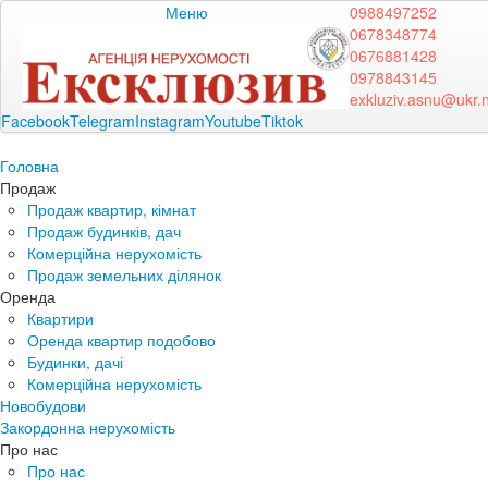
Меню
0988497252
0678348774
0676881428
0978843145
exkluziv.asnu@ukr.
Facebook
Telegram
Instagram
Youtube
Tiktok
Головна
Продаж
Продаж квартир, кімнат
Продаж будинків, дач
Комерційна нерухомість
Продаж земельних ділянок
Оренда
Квартири
Оренда квартир подобово
Будинки, дачі
Комерційна нерухомість
Новобудови
Закордонна нерухомість
Про нас
Про нас