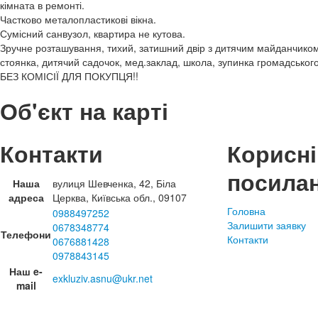
кімната в ремонті.
Частково металопластикові вікна.
Сумісний санвузол, квартира не кутова.
Зручне розташування, тихий, затишний двір з дитячим майданчиком
стоянка, дитячий садочок, мед.заклад, школа, зупинка громадськог
БЕЗ КОМІСІЇ ДЛЯ ПОКУПЦЯ!!
Об'єкт на карті
Контакти
Корисні
посила
Наша
вулиця Шевченка, 42, Біла
адреса
Церква, Київська обл., 09107
Головна
0988497252
Залишити заявку
0678348774
Телефони
Контакти
0676881428
0978843145
Наш e-
exkluziv.asnu@ukr.net
mail