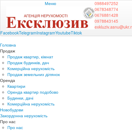
Меню
0988497252
0678348774
0676881428
0978843145
exkluziv.asnu@ukr.
Facebook
Telegram
Instagram
Youtube
Tiktok
Головна
Продаж
Продаж квартир, кімнат
Продаж будинків, дач
Комерційна нерухомість
Продаж земельних ділянок
Оренда
Квартири
Оренда квартир подобово
Будинки, дачі
Комерційна нерухомість
Новобудови
Закордонна нерухомість
Про нас
Про нас