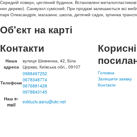
Середній поверх, цегляний будинок. Встановлені металопластикові в
них дерево). Санвузол сумісний. При продажі залишаються всі мебл
парк Олександрія, магазини, школа, дитячий садок, зупинка трансп
Об'єкт на карті
Контакти
Корисні
посила
Наша
вулиця Шевченка, 42, Біла
адреса
Церква, Київська обл., 09107
Головна
0988497252
Залишити заявку
0678348774
Телефони
Контакти
0676881428
0978843145
Наш e-
exkluziv.asnu@ukr.net
mail