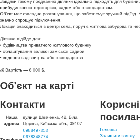
Завдяки такому поєднанню ділянки ідеально підходять для будівни
прибудинковою територією, садом або господарством.
Об’єкт має фасадне розташування, що забезпечує зручний під’їзд. 
значно спрощує підключення.
Локація знаходиться в центрі села, поруч є житлова забудова та не
Ділянка підійде для:
• будівництва приватного житлового будинку
• облаштування великої заміської садиби
• ведення садівництва або господарства
💰 Вартість — 8 000 $.
Об'єкт на карті
Контакти
Корисні
посила
Наша
вулиця Шевченка, 42, Біла
адреса
Церква, Київська обл., 09107
Головна
0988497252
Залишити заявку
0678348774
Телефони