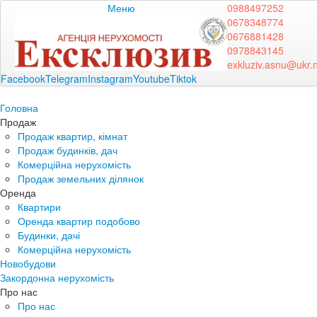
Меню
0988497252
0678348774
0676881428
0978843145
exkluziv.asnu@ukr.
Facebook
Telegram
Instagram
Youtube
Tiktok
Головна
Продаж
Продаж квартир, кімнат
Продаж будинків, дач
Комерційна нерухомість
Продаж земельних ділянок
Оренда
Квартири
Оренда квартир подобово
Будинки, дачі
Комерційна нерухомість
Новобудови
Закордонна нерухомість
Про нас
Про нас