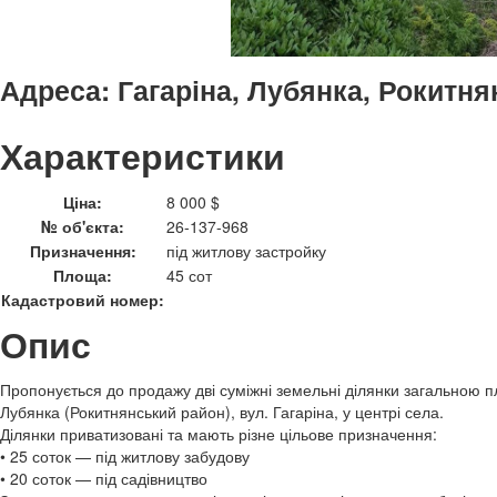
Адреса:
Гагаріна, Лубянка, Рокитня
Характеристики
Ціна:
8 000 $
№ об'єкта:
26-137-968
Призначення:
під житлову застройку
Площа:
45 сот
Кадастровий номер:
Опис
Пропонується до продажу дві суміжні земельні ділянки загальною п
Лубянка (Рокитнянський район), вул. Гагаріна, у центрі села.
Ділянки приватизовані та мають різне цільове призначення:
• 25 соток — під житлову забудову
• 20 соток — під садівництво