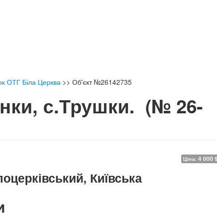
ок ОТГ Біла Церква
>>
Об'єкт №26142735
нки, с.Трушки.
(№ 26-
4 000 
Ціна:
оцерківський, Київська
и