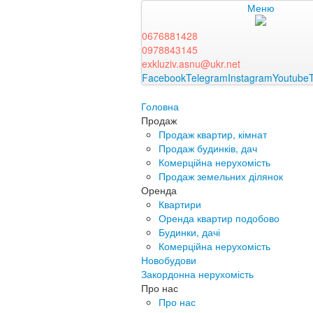
Меню
0676881428
0978843145
exkluziv.asnu@ukr.net
Facebook
Telegram
Instagram
Youtube
Головна
Продаж
Продаж квартир, кімнат
Продаж будинків, дач
Комерційна нерухомість
Продаж земельних ділянок
Оренда
Квартири
Оренда квартир подобово
Будинки, дачі
Комерційна нерухомість
Новобудови
Закордонна нерухомість
Про нас
Про нас