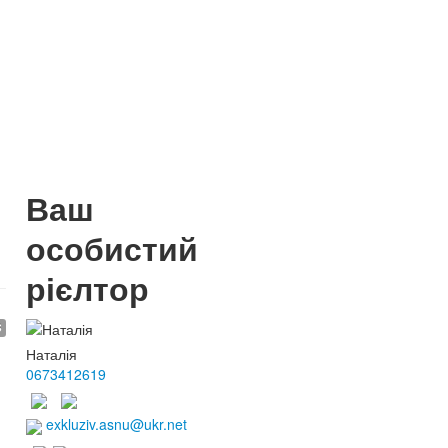
Ваш
особистий
рієлтор
$
Наталія
0673412619
exkluziv.asnu@ukr.net