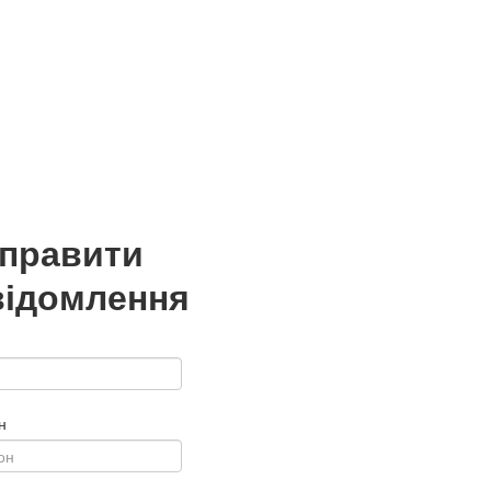
дправити
відомлення
н