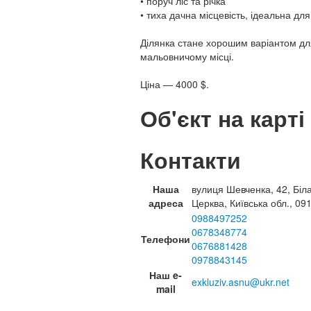
• поруч ліс та річка
• тиха дачна місцевість, ідеальна для
Ділянка стане хорошим варіантом для 
мальовничому місці.
Ціна — 4000 $.
Об'єкт на карті
Контакти
Наша
вулиця Шевченка, 42, Біл
адреса
Церква, Київська обл., 09
0988497252
0678348774
Телефони
0676881428
0978843145
Наш e-
exkluziv.asnu@ukr.net
mail