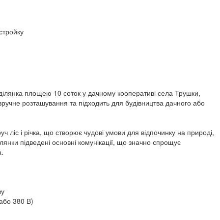
стройку
ілянка площею 10 соток у дачному кооперативі села Трушки,
 зручне розташування та підходить для будівництва дачного або
ч ліс і річка, що створює чудові умови для відпочинку на природі,
ілянки підведені основні комунікації, що значно спрощує
.
ву
або 380 В)