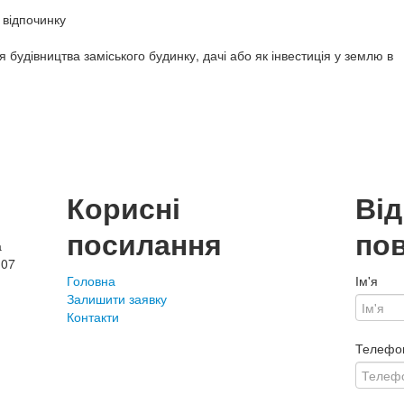
 відпочинку
будівництва заміського будинку, дачі або як інвестиція у землю в
Корисні
Ві
посилання
по
а
107
Головна
Ім'я
Залишити заявку
Контакти
Телефо