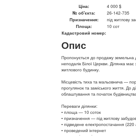
Ціна:
4 000 $
№ об'єкта:
26-142-735
Призначення:
під житлову за
Площа:
10 сот
Кадастровий номер:
Опис
Пропонується до продажу земельна д
неподалік Білої Церкви. Ділянка має
житлового будинку.
Місцевість тиха та мальовнича — пору
прогулянок та заміського життя. До д
облаштування та початок будівництва
Переваги ділянки:
• площа — 10 соток
• призначення — під житлову забудо
• підведене електропостачання (220 
• проведений інтернет