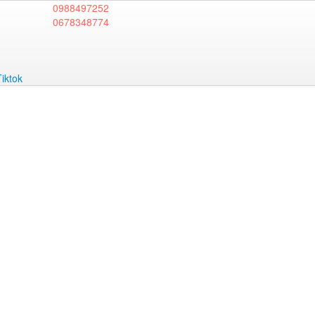
0988497252
0678348774
Tiktok