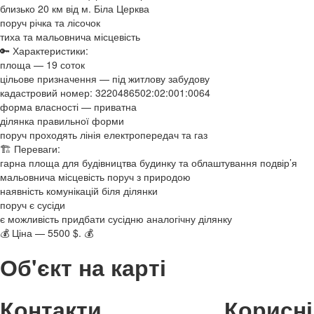
близько 20 км від м. Біла Церква
поруч річка та лісочок
тиха та мальовнича місцевість
🔑 Характеристики:
площа — 19 соток
цільове призначення — під житлову забудову
кадастровий номер: 3220486502:02:001:0064
форма власності — приватна
ділянка правильної форми
поруч проходять лінія електропередач та газ
🏗 Переваги:
гарна площа для будівництва будинку та облаштування подвір’я
мальовнича місцевість поруч з природою
наявність комунікацій біля ділянки
поруч є сусіди
є можливість придбати сусідню аналогічну ділянку
💰 Ціна — 5500 $. 💰
Об'єкт на карті
Контакти
Корисні