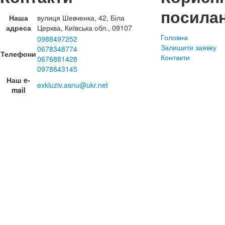
посила
Наша
вулиця Шевченка, 42, Біла
адреса
Церква, Київська обл., 09107
Головна
0988497252
Залишити заявку
0678348774
Телефони
Контакти
0676881428
0978843145
Наш e-
exkluziv.asnu@ukr.net
mail