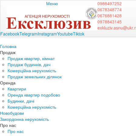
Меню
0988497252
0678348774
0676881428
0978843145
exkluziv.asnu@ukr.
Facebook
Telegram
Instagram
Youtube
Tiktok
Головна
Продаж
Продаж квартир, кімнат
Продаж будинків, дач
Комерційна нерухомість
Продаж земельних ділянок
Оренда
Квартири
Оренда квартир подобово
Будинки, дачі
Комерційна нерухомість
Новобудови
Закордонна нерухомість
Про нас
Про нас