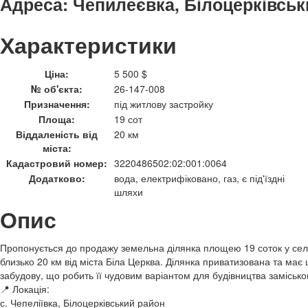
Адреса:
Чепилеєвка, Білоцерківськи
Характеристики
Ціна:
5 500 $
№ об'єкта:
26-147-008
Призначення:
під житлову застройку
Площа:
19 сот
Віддаленість від
20 км
міста:
Кадастровий номер:
3220486502:02:001:0064
Додатково:
вода, електрифіковано, газ, є під'їздні
шляхи
Опис
Пропонується до продажу земельна ділянка площею 19 соток у селі 
близько 20 км від міста Біла Церква. Ділянка приватизована та має
забудову, що робить її чудовим варіантом для будівництва замісько
📍 Локація:
с. Чепеліївка, Білоцерківський район