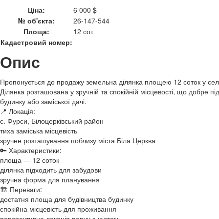
Ціна:
6 000 $
№ об'єкта:
26-147-544
Площа:
12 сот
Кадастровий номер:
Опис
Пропонується до продажу земельна ділянка площею 12 соток у селі
Ділянка розташована у зручній та спокійній місцевості, що добре п
будинку або заміської дачі.
📍 Локація:
с. Фурси, Білоцерківський район
тиха заміська місцевість
зручне розташування поблизу міста Біла Церква
🔑 Характеристики:
площа — 12 соток
ділянка підходить для забудови
зручна форма для планування
🏗 Переваги:
достатня площа для будівництва будинку
спокійна місцевість для проживання
перспективна локація поруч з містом