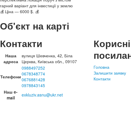
гарний варіант для інвестиції у землю
💰 Ціна — 6000 $. 💰
Об'єкт на карті
Контакти
Корисні
посила
Наша
вулиця Шевченка, 42, Біла
адреса
Церква, Київська обл., 09107
Головна
0988497252
Залишити заявку
0678348774
Телефони
Контакти
0676881428
0978843145
Наш e-
exkluziv.asnu@ukr.net
mail