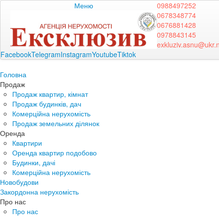
Меню
0988497252
0678348774
0676881428
0978843145
exkluziv.asnu@ukr.
Facebook
Telegram
Instagram
Youtube
Tiktok
Головна
Продаж
Продаж квартир, кімнат
Продаж будинків, дач
Комерційна нерухомість
Продаж земельних ділянок
Оренда
Квартири
Оренда квартир подобово
Будинки, дачі
Комерційна нерухомість
Новобудови
Закордонна нерухомість
Про нас
Про нас